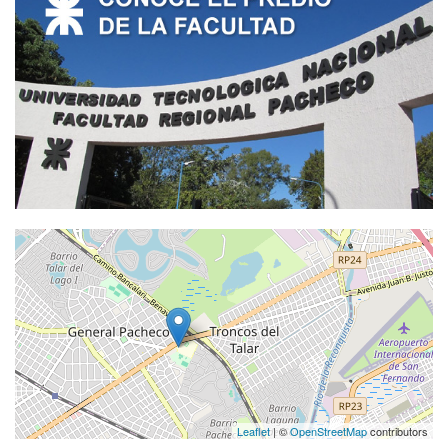
Leaflet
| ©
OpenStreetMap
contributors