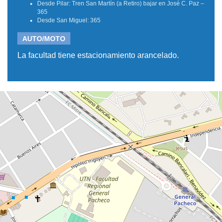
Desde Pilar: Tren San Martín (a Retiro) bajar en José C. Paz –
365
Desde San Miguel: 365
AUTO/MOTO
La facultad tiene estacionamiento arancelado.