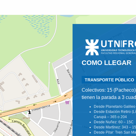
COMO LLEGAR
TRANSPORTE PÚBLICO
Colectivos: 15 (Pacheco),
tienen la parada a 3 cuad
Desde Planetario Galileo 
Desde Estación Retiro (Lí
Carupá – 365 o 204
Desde Nuñez: 60 – 15C
Desde Martínez: 343 – 1
Desde Pilar: Tren San Mar