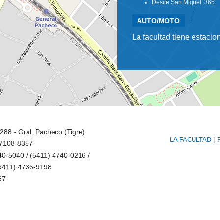
Desde San Miguel: 365
AUTO/MOTO
La facultad tiene estaci
 288 - Gral. Pacheco (Tigre)
LA FACULTAD
 7108-8357
40-5040 / (5411) 4740-0216 /
(5411) 4736-9198
67