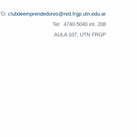
TO:
clubdeemprendedores@re
d.frgp.
utn.edu.ar
Tel: 4740-5040 int. 208
AULA 107, UTN FRGP